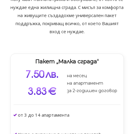
нуждае една жилищна сграда. С мисъл за комфорта
на живущите създадохме универсален пакет
поддръжка, покриващ всичко, от което Вашият
вход се нуждае.
Пакет „Малка сграда“
7.50
лв.
на месец
на апартамент
3.83
€
за 2-годишен договор
от 3 до 14 апартамента